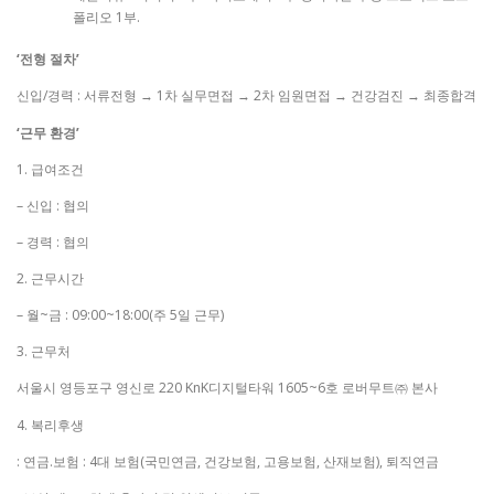
폴리오 1부.
‘전형 절차’
신입/경력 : 서류전형 → 1차 실무면접 → 2차 임원면접 → 건강검진 → 최종합격
‘근무 환경’
1. 급여조건
– 신입 : 협의
– 경력 : 협의
2. 근무시간
– 월~금 : 09:00~18:00(주 5일 근무)
3. 근무처
서울시 영등포구 영신로 220 KnK디지털타워 1605~6호 로버무트㈜ 본사
4. 복리후생
: 연금.보험 : 4대 보험(국민연금, 건강보험, 고용보험, 산재보험), 퇴직연금