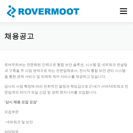
내
용
메뉴
으
로
바
로
HOME
회사소개
SONICWALL
서비스소개
채용공고
가
기
인재채용
BLOG
프로모션
로버무트㈜는 전문화된 인력으로 통합 보안 솔루션, 시스템 및 네트워크 컨설팅
과 구축을 주 사업 영역으로 하는 전문업체로서, 전사적 통합 보안 관리 시스템
을 통한 관제 서비스 및 트래픽 제어 서비스를 제공하고 있습니다.
당사의 사업 확장에 따라 진취적인 열정과 책임감으로 21세기 서버/네트워크 전
문업계의 리더가 되실 신입 및 경력 엔지니어를 모집합니다.
‘상시 채용 모집 요강’
모집부문
: 네트워크 및 보안
담당업무